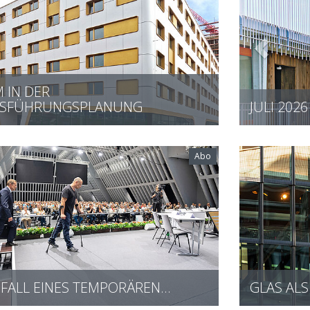
M IN DER
SFÜHRUNGSPLANUNG
JUNI 202
Abo
FALL EINES TEMPORÄREN…
GLAS AL