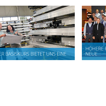
HÖHERE 
ER BASISKURS BIETET UNS EINE…
NEUE…