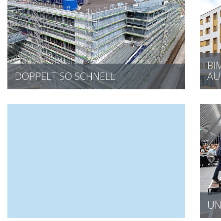
BI
DOPPELT SO SCHNELL
AU
UN