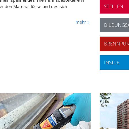
gemein spannendes Thema. Insbesondere in
STELLEN
enden Materialflüsse und des sich
mehr »
BILDUNGS
BRENNPUN
INSIDE