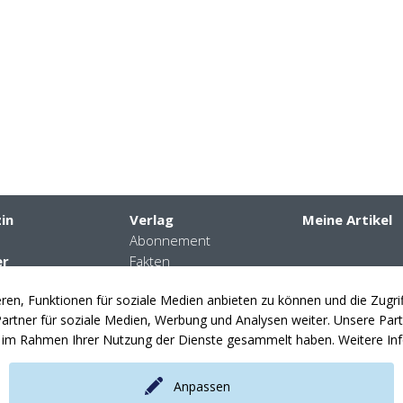
in
Verlag
Meine Artikel
Abonnement
er
Fakten
daten
Kontakte
en, Funktionen für soziale Medien anbieten zu können und die Zugr
nplanung
News
rtner für soziale Medien, Werbung und Analysen weiter. Unsere Partn
en
ie im Rahmen Ihrer Nutzung der Dienste gesammelt haben. Weitere Inf
Anpassen