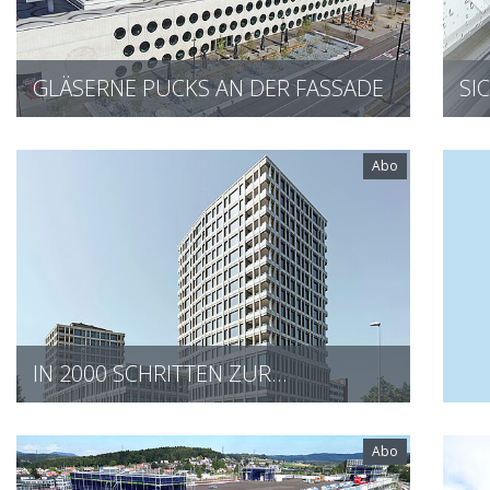
GLÄSERNE PUCKS AN DER FASSADE
BE
Abo
IN 2000 SCHRITTEN ZUR…
Abo