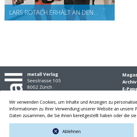
LARS ROTACH ERHÄLT AN DEN…
metall Verlag
Magaz
Seestrasse 105
Archiv
8002 Zürich
E-Pap
Media
Tel. 044 285 77 77
Wir verwenden Cookies, um Inhalte und Anzeigen zu personalisier
info(at)amsuisse.ch
Theme
Informationen zu Ihrer Verwendung unserer Website an unsere Pa
Anzeig
Daten zusammen, die Sie ihnen bereitgestellt haben oder die s
Ablehnen