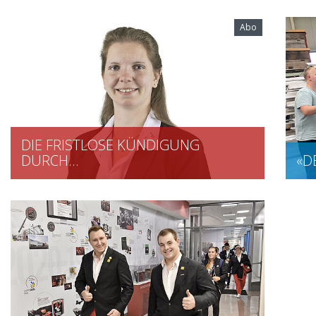
Abo
DIE FRISTLOSE KÜNDIGUNG
DURCH…
«D