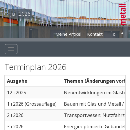
Juli 2026
Meine Artikel
Kontakt
d
f
Terminplan 2026
Ausgabe
Themen (Änderungen vorbe
12 ı 2025
Neuentwicklungen im Glasbau 
1 ı 2026 (Grossauflage)
Bauen mit Glas und Metall / M
2 ı 2026
Transportwesen: Nutzfahrzeug
3 ı 2026
Energieoptimierte Gebäudehüll