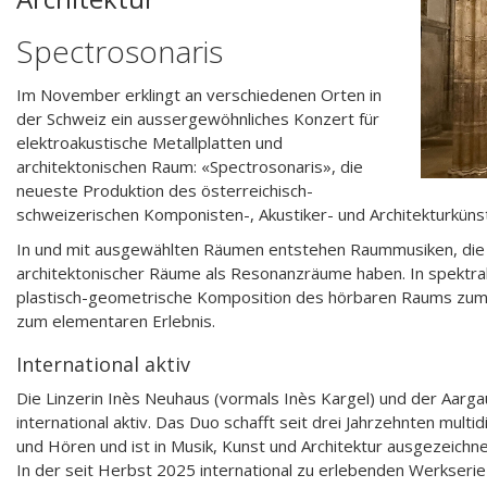
Spectrosonaris
Im November erklingt an verschiedenen Orten in
der Schweiz ein aussergewöhnliches Konzert für
elektroakustische Metallplatten und
architektonischen Raum: «Spectrosonaris», die
neueste Produktion des österreichisch-
schweizerischen Komponisten-, Akustiker- und Architekturküns
In und mit ausgewählten Räumen entstehen Raummusiken, die 
architektonischer Räume als Resonanzräume haben. In spektral
plastisch-geometrische Komposition des hörbaren Raums zum
zum elementaren Erlebnis.
International aktiv
Die Linzerin Inès Neuhaus (vormals Inès Kargel) und der Aarg
international aktiv. Das Duo schafft seit drei Jahrzehnten multi
und Hören und ist in Musik, Kunst und Architektur ausgezeichn
In der seit Herbst 2025 international zu erlebenden Werkseri