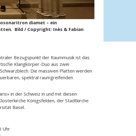
osonaritron diamet – ein
ten. Bild / Copyright: Inès & Fabian
ntraler Bezugspunkt der Raummusik ist das
ustische Klangkörper-Duo aus zwei
 Schwarzblech. Die massiven Platten werden
euerbaren, spektral raumgreifenden
is» in der Schweiz in und mit diesen
losterkirche Königsfelden, der Stadtkirche
sität Basel.
0 Uhr
r