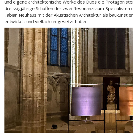
und eigene architektonische Werke des Duos die Protagoniste
dreissigjährige Schaffen der zwei Resonanzraum-Spezialisten u
Fabian Neuhaus mit der Akustischen Architektur als baukünstl
entwickelt und vielfach umgesetzt haben.