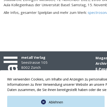
Aula Kollegienhaus der Universität Basel: Samstag, 15. Novem
Alle Infos, gesamter Spielplan und mehr zum Werk:
spectroson
metall Verlag
Magaz
Seestrasse 105
Archiv
8002 Zürich
E-Pap
Media
Tel. 044 285 77 77
Wir verwenden Cookies, um Inhalte und Anzeigen zu personalisier
info(at)amsuisse.ch
Theme
Informationen zu Ihrer Verwendung unserer Website an unsere Pa
Anzeig
Daten zusammen, die Sie ihnen bereitgestellt haben oder die s
Ablehnen