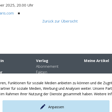
ber 2025, 20.00 Uhr
aris.com
■
Zurück zur Übersicht
in
Verlag
Meine Artikel
Abonnement
er
Fakten
daten
Kontakte
en, Funktionen für soziale Medien anbieten zu können und die Zugr
nplanung
News
rtner für soziale Medien, Werbung und Analysen weiter. Unsere Partn
en
ie im Rahmen Ihrer Nutzung der Dienste gesammelt haben. Weitere Inf
Anpassen