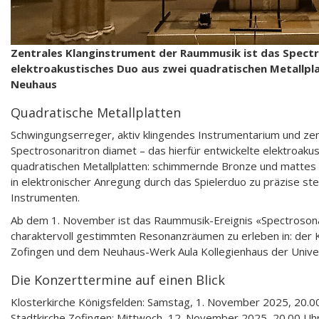
Zentrales Klanginstrument der Raummusik ist das Spectr
elektroakustisches Duo aus zwei quadratischen Metallplat
Neuhaus
Quadratische Metallplatten
Schwingungserreger, aktiv klingendes Instrumentarium und ze
Spectrosonaritron diamet – das hierfür entwickelte elektroak
quadratischen Metallplatten: schimmernde Bronze und mattes
in elektronischer Anregung durch das Spielerduo zu präzise st
Instrumenten.
Ab dem 1. November ist das Raummusik-Ereignis «Spectrosonar
charaktervoll gestimmten Resonanzräumen zu erleben in: der K
Zofingen und dem Neuhaus-Werk Aula Kollegienhaus der Univer
Die Konzerttermine auf einen Blick
Klosterkirche Königsfelden: Samstag, 1. November 2025, 20.0
Stadtkirche Zofingen: Mittwoch, 12. November 2025, 20.00 Uh