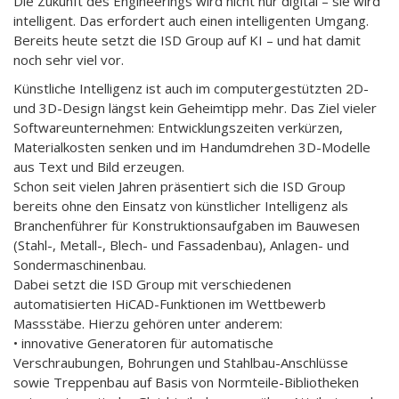
Die Zukunft des Engineerings wird nicht nur digital – sie wird
intelligent. Das erfordert auch einen intelligenten Umgang.
Bereits heute setzt die ISD Group auf KI – und hat damit
noch sehr viel vor.
Künstliche Intelligenz ist auch im computergestützten 2D-
und 3D-Design längst kein Geheimtipp mehr. Das Ziel vieler
Softwareunternehmen: Entwicklungszeiten verkürzen,
Materialkosten senken und im Handumdrehen 3D-Modelle
aus Text und Bild erzeugen.
Schon seit vielen Jahren präsentiert sich die ISD Group
bereits ohne den Einsatz von künstlicher Intelligenz als
Branchenführer für Konstruktionsaufgaben im Bauwesen
(Stahl-, Metall-, Blech- und Fassadenbau), Anlagen- und
Sondermaschinenbau.
Dabei setzt die ISD Group mit verschiedenen
automatisierten HiCAD-Funktionen im Wettbewerb
Massstäbe. Hierzu gehören unter anderem:
• innovative Generatoren für automatische
Verschraubungen, Bohrungen und Stahlbau-Anschlüsse
sowie Treppenbau auf Basis von Normteile-Bibliotheken