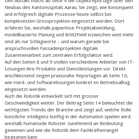
Den Auftakt macht ab Seite 4 die Objektreportage über den
Neubau des Kantonsspitals Aarau. Sie zeigt, wie konsequent
und erfolgreich digitale Prozesse heute selbst bei
komplexesten Grossprojekten eingesetzt werden. Dort
erfahren Sie, weshalb papierlose Projektabwicklung,
modellbasierte Planung und BIM2Field inzwischen weit mehr
sind als nur Schlagworte – und warum gerade bei
anspruchsvollen Fassadenprojekten digitale
Zusammenarbeit zum zentralen Erfolgsfaktor wird.
Auf den Seiten 8 und 9 stellen verschiedene Anbieter von IT-
Lösungen ihre Produkte und Dienstleistungen vor. Direkt
anschliessend zeigen praxisnahe Reportagen ab Seite 10,
wie Hard- und Softwarelösungen konkret im Betriebsalltag
eingesetzt werden.
Auch die Robotik entwickelt sich mit grosser
Geschwindigkeit weiter. Der Beitrag Seite 14 beleuchtet die
wichtigsten Trends der Branche und zeigt auf, welche Rolle
künstliche Intelligenz künftig in der Automation spielen wird,
weshalb humanoide Roboter zunehmend an Bedeutung
gewinnen und wie die Robotik dem Fachkräftemangel
begegnen kann.