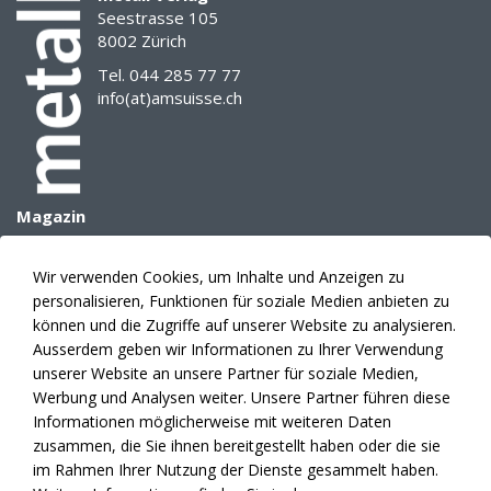
die
Seestrasse 105
8002 Zürich
Qualifizierung
von
Tel. 044 285 77 77
Schweissverfahren
info(at)amsuisse.ch
(WPQR
–
Welding
Procedure
Qualification
Magazin
Record)
Archiv
der
E-Paper
Wir verwenden Cookies, um Inhalte und Anzeigen zu
Dreh-
Mediadaten
personalisieren, Funktionen für soziale Medien anbieten zu
und
Themenplanung
können und die Zugriffe auf unserer Website zu analysieren.
Angelpunkt
Anzeigen
Ausserdem geben wir Informationen zu Ihrer Verwendung
der
unserer Website an unsere Partner für soziale Medien,
Fertigungssicherheit.
Verlag
Werbung und Analysen weiter. Unsere Partner führen diese
Die
Abonnement
Informationen möglicherweise mit weiteren Daten
Normenreihen
Fakten
zusammen, die Sie ihnen bereitgestellt haben oder die sie
EN
Kontakte
im Rahmen Ihrer Nutzung der Dienste gesammelt haben.
ISO
News