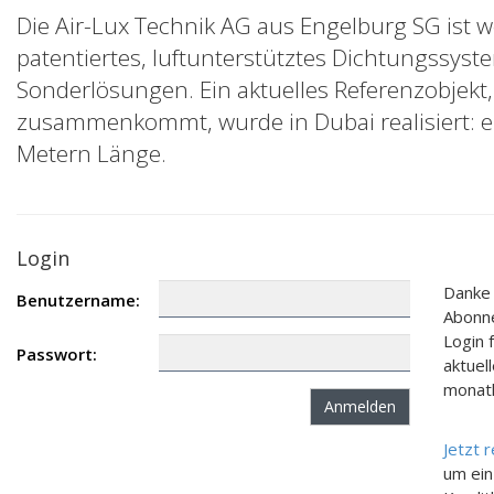
Die Air-Lux Technik AG aus Engelburg SG ist we
patentiertes, luftunterstütztes Dichtungssys
Sonderlösungen. Ein aktuelles Referenzobjekt
zusammenkommt, wurde in Dubai realisiert: ei
Metern Länge.
Login
Danke 
Benutzername:
Abonne
Login 
Passwort:
aktuel
monatl
Jetzt 
um ein