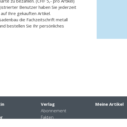
karte zu bezahlen. (CHF 5,- pro Artikel)
gistrierter Benutzer haben Sie jederzeit
 auf Ihre gekauften Artikel.
ssadenbau die Fachzeitschrift metall
und bestellen Sie Ihr persönliches
in
Verlag
Meine Artikel
Abonnement
er
Fakten
daten
Kontakte