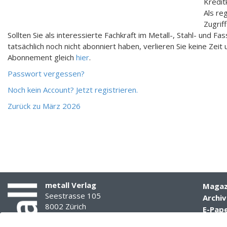
Kredit
Als re
Zugriff
Sollten Sie als interessierte Fachkraft im Metall-, Stahl- und Fa
tatsächlich noch nicht abonniert haben, verlieren Sie keine Zeit 
Abonnement gleich
hier
.
Passwort vergessen?
Noch kein Account? Jetzt registrieren.
Zurück zu März 2026
16
Meter
breit,
3
Meter
hoch
und
metall Verlag
Magaz
7,5
Seestrasse 105
Archiv
Tonnen
8002 Zürich
E-Pap
schwer
Media
Tel. 044 285 77 77