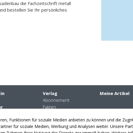
ssadenbau die Fachzeitschrift metall
und bestellen Sie Ihr persönliches
in
Verlag
Meine Artikel
Abonnement
er
Fakten
daten
Kontakte
en, Funktionen für soziale Medien anbieten zu können und die Zugr
nplanung
News
rtner für soziale Medien, Werbung und Analysen weiter. Unsere Partn
en
ie im Rahmen Ihrer Nutzung der Dienste gesammelt haben. Weitere Inf