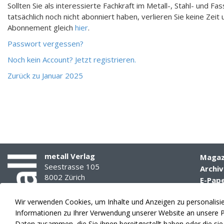
Sollten Sie als interessierte Fachkraft im Metall-, Stahl- und Fa
tatsächlich noch nicht abonniert haben, verlieren Sie keine Zeit 
Abonnement gleich
hier
.
Passwort vergessen?
Noch kein Account? Jetzt registrieren.
Zurück zu Januar 2025
Cyrine
Zeder
Probezeit
im
metall Verlag
Arbeitsverhältnis
Magaz
Seestrasse 105
Archiv
8002 Zürich
E-Pap
Die
Media
Tel. 044 285 77 77
Probezeit
Wir verwenden Cookies, um Inhalte und Anzeigen zu personalisier
info(at)amsuisse.ch
Theme
in
Informationen zu Ihrer Verwendung unserer Website an unsere Pa
Anzeig
Daten zusammen, die Sie ihnen bereitgestellt haben oder die s