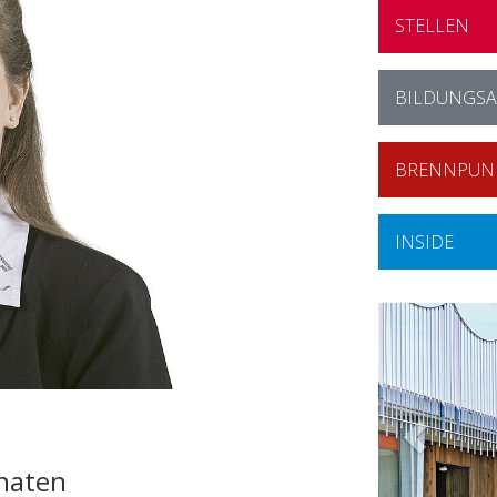
STELLEN
BILDUNGS
BRENNPUN
INSIDE
naten