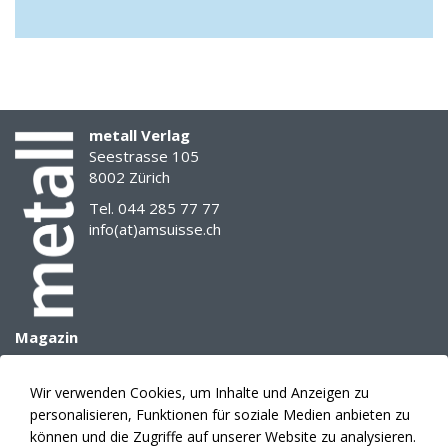
fein
detailliert
und
konsequent
in
Szene
metall Verlag
gesetzt.
Seestrasse 105
Ein
8002 Zürich
Projekt,
das
Tel. 044 285 77 77
hohe
info(at)amsuisse.ch
ästhetische
Ansprüche
mit
metallbaulicher
Exaktheit
Magazin
verbindet.
Archiv
E-Paper
Wir verwenden Cookies, um Inhalte und Anzeigen zu
Text:
Mediadaten
personalisieren, Funktionen für soziale Medien anbieten zu
Redaktion
Themenplanung
können und die Zugriffe auf unserer Website zu analysieren.
/