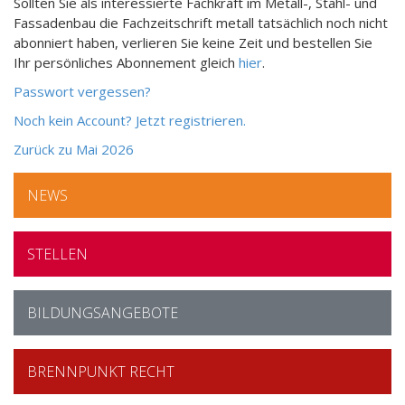
Sollten Sie als interessierte Fachkraft im Metall-, Stahl- und
Fassadenbau die Fachzeitschrift metall tatsächlich noch nicht
abonniert haben, verlieren Sie keine Zeit und bestellen Sie
Ihr persönliches Abonnement gleich
hier
.
Passwort vergessen?
Noch kein Account? Jetzt registrieren.
Zurück zu Mai 2026
Das
grosszügige
NEWS
Panoramafenster
mit
seiner
STELLEN
golden
schimmernden
Zarge
BILDUNGSANGEBOTE
über
dem
Vierwaldstättersee.
BRENNPUNKT RECHT