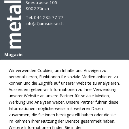
Seestrasse 105
so
8002 Zürich
oftmals
Tel. 044 285 77 77
eine
info(at)amsuisse.ch
positivere
Arbeitseinstellung
an
den
Tag
Magazin
legen,
Archiv
da
E-Paper
sich
Wir verwenden Cookies, um Inhalte und Anzeigen zu
Mediadaten
Arbeit
personalisieren, Funktionen für soziale Medien anbieten zu
Themenplanung
und
können und die Zugriffe auf unserer Website zu analysieren.
Anzeigen
Privatleben
Ausserdem geben wir Informationen zu Ihrer Verwendung
dadurch
unserer Website an unsere Partner für soziale Medien,
Verlag
besser
Werbung und Analysen weiter. Unsere Partner führen diese
Abonnement
unter
Informationen möglicherweise mit weiteren Daten
Fakten
einen
zusammen, die Sie ihnen bereitgestellt haben oder die sie
Kontakte
Hut
im Rahmen Ihrer Nutzung der Dienste gesammelt haben.
News
bringen
Weitere Informationen finden Sie in der