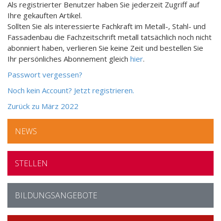
Als registrierter Benutzer haben Sie jederzeit Zugriff auf
Ihre gekauften Artikel.
Sollten Sie als interessierte Fachkraft im Metall-, Stahl- und
Fassadenbau die Fachzeitschrift metall tatsächlich noch nicht
abonniert haben, verlieren Sie keine Zeit und bestellen Sie
Ihr persönliches Abonnement gleich
hier
.
Passwort vergessen?
Noch kein Account? Jetzt registrieren.
Zurück zu März 2022
Bild
HSLU
NEWS
T&A,
Horw. Am
Kompetenzzentrum
STELLEN
Gebäudehülle
und
Ingenieurbau
BILDUNGSANGEBOTE
(CC
GH