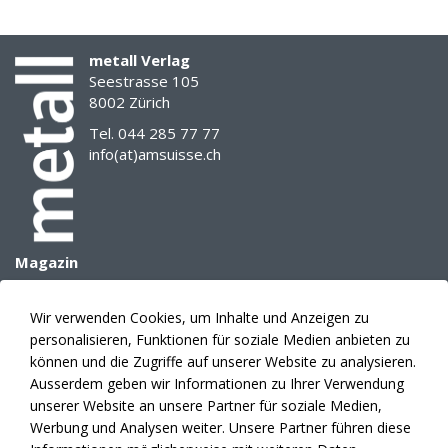
einer
Cyberattacke
metall Verlag
(zum
Seestrasse 105
Beispiel
8002 Zürich
mit
einem
Tel. 044 285 77 77
Verschlüsselungstrojaner)
info(at)amsuisse.ch
wiederhergestellt
werden
können.
Solche
Back-
Magazin
ups
Archiv
sollten
E-Paper
Wir verwenden Cookies, um Inhalte und Anzeigen zu
vom
Mediadaten
personalisieren, Funktionen für soziale Medien anbieten zu
System
Themenplanung
können und die Zugriffe auf unserer Website zu analysieren.
unabhängig
Anzeigen
Ausserdem geben wir Informationen zu Ihrer Verwendung
sein.
unserer Website an unsere Partner für soziale Medien,
Hierbei
Verlag
Werbung und Analysen weiter. Unsere Partner führen diese
sind
Abonnement