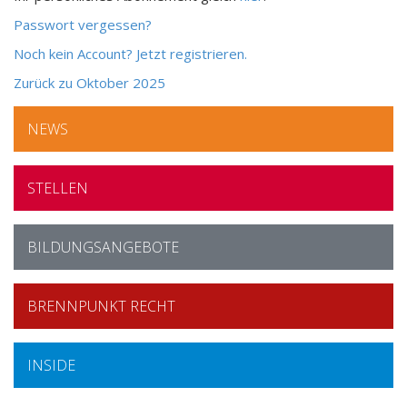
Passwort vergessen?
Noch kein Account? Jetzt registrieren.
Zurück zu Oktober 2025
Die
NEWS
wichtigsten
technischen
STELLEN
Sicherheitsmassnahmen
Welche
BILDUNGSANGEBOTE
Massnahmen
im
Unternehmen
BRENNPUNKT RECHT
schützen
bei
einem
INSIDE
Cyberangriff
vor