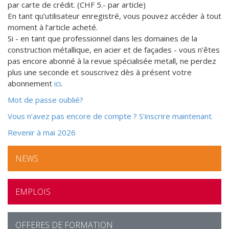
par carte de crédit. (CHF 5.- par article)
En tant qu’utilisateur enregistré, vous pouvez accéder à tout
moment à l’article acheté.
Si - en tant que professionnel dans les domaines de la
construction métallique, en acier et de façades - vous n’êtes
pas encore abonné à la revue spécialisée metall, ne perdez
plus une seconde et souscrivez dès à présent votre
abonnement
ici
.
Mot de passe oublié?
Vous n’avez pas encore de compte ? S’inscrire maintenant.
Revenir à mai 2026
Un
style
NEWS
industriel
avec
une
EMPLOIS
touche
britannique
:
OFFERES DE FORMATION