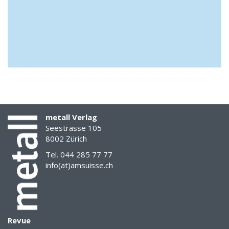
industriel
À
Rothenburg
le
projet
«
Im
Dock
»
a
metall Verlag
donné
Seestrasse 105
8002 Zürich
naissance
à
Tel. 044 285 77 77
un
info(at)amsuisse.ch
nouveau
business
hub
créatif
aux
Revue