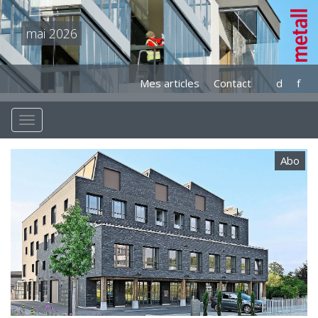
mai 2026
Mes articles
Contact
d
f
Abo