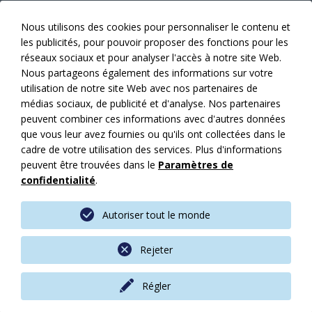
portes
Archives
de
E-Paper
Nous utilisons des cookies pour personnaliser le contenu et
Lucerne.
Données médias
les publicités, pour pouvoir proposer des fonctions pour les
Conçu
Prévision des sujets
réseaux sociaux et pour analyser l'accès à notre site Web.
par
Annonces
Nous partageons également des informations sur votre
Egger
utilisation de notre site Web avec nos partenaires de
Architektur,
Éditeur
médias sociaux, de publicité et d'analyse. Nos partenaires
le
Abonnement
peuvent combiner ces informations avec d'autres données
bâtiment
Faits
que vous leur avez fournies ou qu'ils ont collectées dans le
offre
Contacts
cadre de votre utilisation des services. Plus d'informations
un
News
peuvent être trouvées dans le
Paramètres de
environnement
confidentialité
.
dynamique
Mes articles
aux
Mentions légales
petites
Autoriser tout le monde
Protection des données
et
CGV
moyennes
Rejeter
Sitemap
entreprises,
aux
Régler
start-
© 2026 by AM Suisse
created by Quantum Digital
up