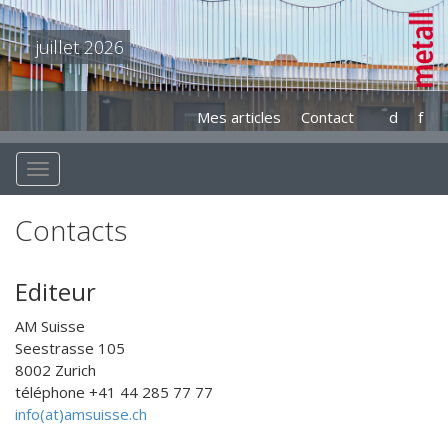
juillet 2026
Mes articles
Contact
d
f
Contacts
Editeur
AM Suisse
Seestrasse 105
8002 Zurich
téléphone +41 44 285 77 77
info(at)amsuisse.ch