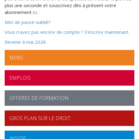
plus une seconde et souscrivez dès à présent votre
abonnement
ici
.
Mot de passe oublié?
Vous n’avez pas encore de compte ? S’inscrire maintenant.
Revenir à mai 2026
Les
chanfreineuses
NEWS
portables
(p.
ex.
EMPLOIS
TruTool
TKA
700
OFFERES DE FORMATION
ou
TKA
1500
GROS PLAN SUR LE DROIT
de
Trumpf)
permettent
INSIDE