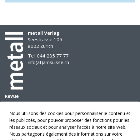
sans
les
bons
outils.
Les
metall Verlag
produits
Seestrasse 105
les
8002 Zürich
plus
Tel. 044 285 77 77
récents
info(at)amsuisse.ch
permettent
de
travailler
plus
rapidement,
Revue
plus
Archives
efficacement
E-Paper
et
Nous utilisons des cookies pour personnaliser le contenu et
Données médias
avec
les publicités, pour pouvoir proposer des fonctions pour les
Prévision des sujets
plus
réseaux sociaux et pour analyser l'accès à notre site Web.
Annonces
de
Nous partageons également des informations sur votre
précision.