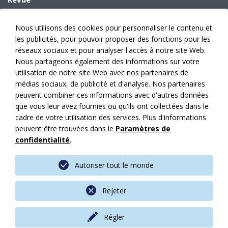
Archives
E-Paper
Nous utilisons des cookies pour personnaliser le contenu et
Données médias
les publicités, pour pouvoir proposer des fonctions pour les
Prévision des sujets
réseaux sociaux et pour analyser l'accès à notre site Web.
Annonces
Nous partageons également des informations sur votre
utilisation de notre site Web avec nos partenaires de
Éditeur
médias sociaux, de publicité et d'analyse. Nos partenaires
Abonnement
peuvent combiner ces informations avec d'autres données
Faits
que vous leur avez fournies ou qu'ils ont collectées dans le
Contacts
cadre de votre utilisation des services. Plus d'informations
News
peuvent être trouvées dans le
Paramètres de
confidentialité
.
Mes articles
Mentions légales
Autoriser tout le monde
Protection des données
CGV
Rejeter
Sitemap
Régler
© 2026 by AM Suisse
created by Quantum Digital