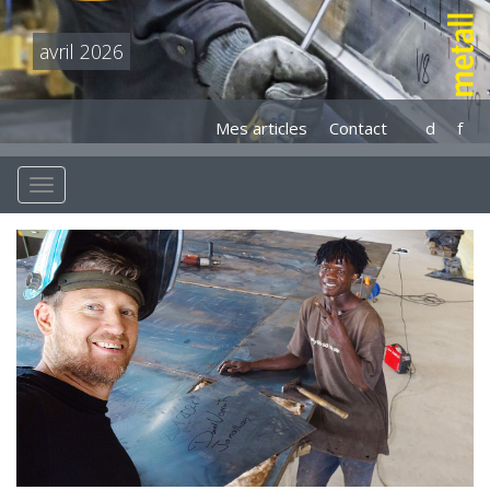
avril 2026
Mes articles
Contact
d
f