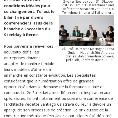
Zweiter Steelday vom 31. Oktober
2018 in Bern. 13 Referentinnen und
conditions idéales pour
Referenten sprachen vor über 400
ce changement. Tel est le
Teilnehmerinnen und Teilnehmern.
bilan tiré par divers
conférenciers issus de la
branche à l’occasion du
Steelday à Berne.
Pour parvenir à relever ces
v.l. Prof. Dr. Martin Mesinger; Diana
nouveaux défis, les
Gutjahr, Nationalrätin; Andreas
Steffes, Stahlpromotion Schweiz;
entreprises doivent
Judit Solt, Chefredaktorin TEC 21
adapter de manière flexible
leurs modèles d’affaires à
un marché en constante évolution. Les spécialistes
considèrent que la numérisation offre de grandes
opportunités dans le domaine de la formation initiale et
continue. Le 2e Steelday a insufflé un vent d’inspiration aux
spécialistes. Ils ont notamment pu suivre une conférence de
l’architecte vedette Santiago Calatrava qui leur a dévoilé un
aperçu de son processus de création. Le prix suisse de la
construction métallique Prix Acier a par ailleurs été décerné