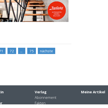
71
72
75
nächste
in
Verlag
Meine Artikel
Abonnement
er
Fakten