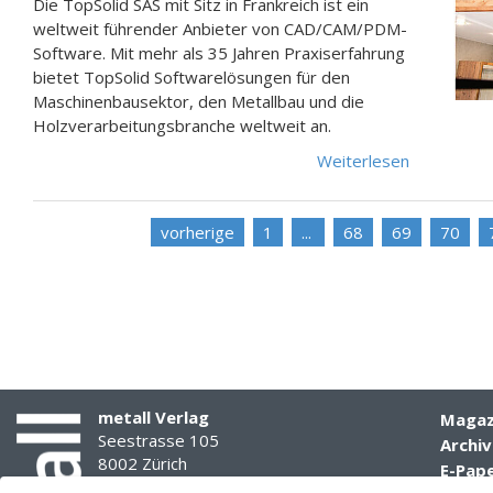
Die TopSolid SAS mit Sitz in Frankreich ist ein
weltweit führender Anbieter von CAD/CAM/PDM-
Software. Mit mehr als 35 Jahren Praxiserfahrung
bietet TopSolid Softwarelösungen für den
Maschinenbausektor, den Metallbau und die
Holzverarbeitungsbranche weltweit an.
Weiterlesen
vorherige
1
68
69
70
metall Verlag
Magaz
Seestrasse 105
Archiv
8002 Zürich
E-Pap